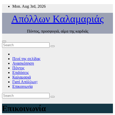
Skip
Mon. Aug 3rd, 2026
to
content
Απόλλων Καλαμαριάς
Πόντος, προσφυγιά, αίμα της καρδιάς
Περί της σελίδας
Ανασκόπηση
Πόντος
Επιδόσεις
Καλαμαριά
Γιατί Απόλλων;
Επικοινωνία
Επικοινωνία