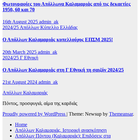
Φωτογραφίες του Απόλλωνα Καλαμαριάς από τις δεκαετίες
1950, 60 και 70
16th August 2025
admin_ak
2024/25
Απόλλων
Κύπελλο Ελλάδας
Ο Απόλλων Καλαμαριάς κυπελλούχος ΕΠΣΜ 2025!
20th March 2025
admin_ak
2024/25
Γ Εθνική
Ο Απόλλων Καλαμαριάς στη Γ Εθνική τη σαιζόν 2024/25
21st August 2024
admin_ak
Απόλλων Καλαμαριάς
Πόντος, προσφυγιά, αίμα της καρδιάς
Proudly powered by WordPress
|
Theme: Newsup by
Themeansar
.
Home
Απόλλων Καλαμαριάς. Iστορική ανασκόπηση
Απόλλων Πόντου (Καλαμαριάς): Επιδόσεις στα