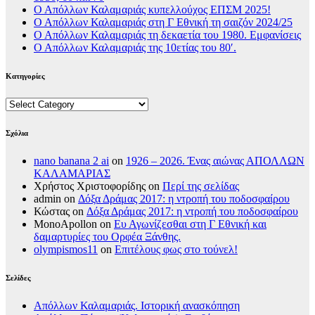
Ο Απόλλων Καλαμαριάς κυπελλούχος ΕΠΣΜ 2025!
Ο Απόλλων Καλαμαριάς στη Γ Εθνική τη σαιζόν 2024/25
Ο Απόλλων Καλαμαριάς τη δεκαετία του 1980. Εμφανίσεις
Ο Απόλλων Καλαμαριάς της 10ετίας του 80′.
Κατηγορίες
Κατηγορίες
Σχόλια
nano banana 2 ai
on
1926 – 2026. Ένας αιώνας ΑΠΟΛΛΩΝ
ΚΑΛΑΜΑΡΙΑΣ
Χρήστος Χριστοφορίδης
on
Περί της σελίδας
admin
on
Δόξα Δράμας 2017: η ντροπή του ποδοσφαίρου
Κώστας
on
Δόξα Δράμας 2017: η ντροπή του ποδοσφαίρου
MonoApollon
on
Ευ Αγωνίζεσθαι στη Γ Εθνική και
δαμαρτυρίες του Ορφέα Ξάνθης.
olympismos11
on
Επιτέλους φως στο τούνελ!
Σελίδες
Απόλλων Καλαμαριάς. Iστορική ανασκόπηση