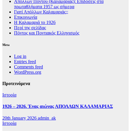
Απόλλων Πόντου (Καλαμαριάς): Επιδόσεις στα
πρωταθλήματα 1957 ως σήμερα
Γιατί Απόλλων Καλαμαριάς;;
Επικοινωνία
Η Καλαμαριά το 1926
Περί της σελίδας
Πόντος και Ποντιακός Ελληνισμός
Meta
Log in
Entries feed
Comments feed
WordPress.org
Προτεινόμενα
Ιστορία
1926 – 2026. Ένας αιώνας ΑΠΟΛΛΩΝ ΚΑΛΑΜΑΡΙΑΣ
20th January 2026
admin_ak
Ιστορία