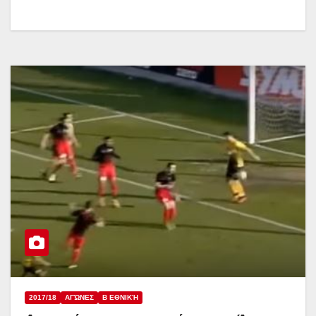
2017/18
ΑΓΏΝΕΣ
Β ΕΘΝΙΚΉ