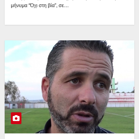
μήνυμα “Όχι στη βία”, σε…