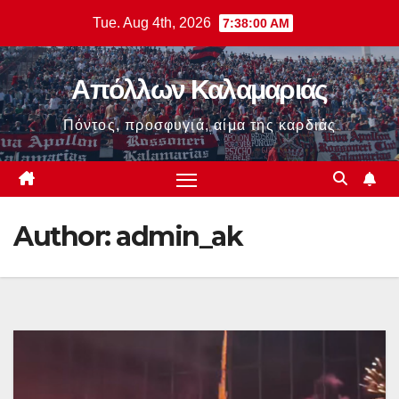
Skip
Tue. Aug 4th, 2026
7:38:03 AM
to
content
Απόλλων Καλαμαριάς
Πόντος, προσφυγιά, αίμα της καρδιάς
Author:
admin_ak