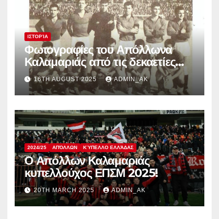
ΙΣΤΟΡΊΑ
Φωτογραφίες του Απόλλωνα
Καλαμαριάς από τις δεκαετίες
1950, 60 και 70
16TH AUGUST 2025
ADMIN_AK
2024/25
ΑΠΌΛΛΩΝ
ΚΎΠΕΛΛΟ ΕΛΛΆΔΑΣ
Ο Απόλλων Καλαμαριάς
κυπελλούχος ΕΠΣΜ 2025!
20TH MARCH 2025
ADMIN_AK