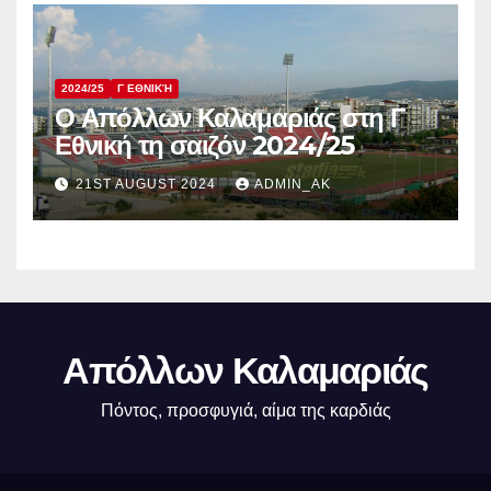
2024/25
Γ ΕΘΝΙΚΉ
Ο Απόλλων Καλαμαριάς στη Γ
Εθνική τη σαιζόν 2024/25
21ST AUGUST 2024
ADMIN_AK
Απόλλων Καλαμαριάς
Πόντος, προσφυγιά, αίμα της καρδιάς