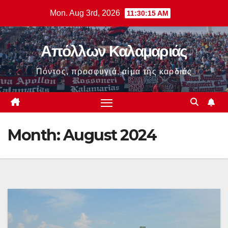
Skip
Mon. Aug 3rd, 2026
11:30:16 AM
to
content
Απόλλων Καλαμαριάς
Πόντος, προσφυγιά, αίμα της καρδιάς
Month:
August 2024