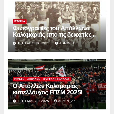
ΙΣΤΟΡΊΑ
Φωτογραφίες του Απόλλωνα
Καλαμαριάς από τις δεκαετίες
1950, 60 και 70
16TH AUGUST 2025
ADMIN_AK
2024/25
ΑΠΌΛΛΩΝ
ΚΎΠΕΛΛΟ ΕΛΛΆΔΑΣ
Ο Απόλλων Καλαμαριάς
κυπελλούχος ΕΠΣΜ 2025!
20TH MARCH 2025
ADMIN_AK