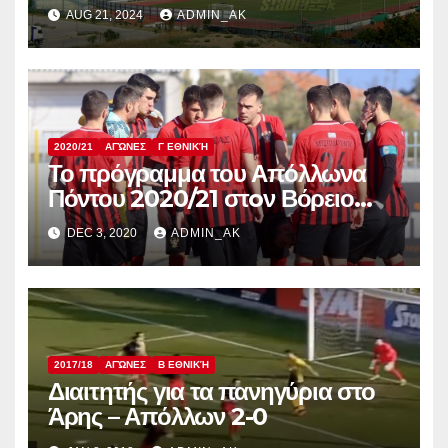
AUG 21, 2024
ADMIN_AK
2020/21
ΑΓΏΝΕΣ
Γ ΕΘΝΙΚΉ
Το πρόγραμμα του Απόλλωνα
Πόντου 2020/21 στoν Βόρειο
Όμιλο της Γ Εθνικής (Football
DEC 3, 2020
ADMIN_AK
League 1)
2017/18
ΑΓΏΝΕΣ
Β ΕΘΝΙΚΉ
Διαιτητής για τα πανηγύρια στο
Άρης – Απόλλων 2-0