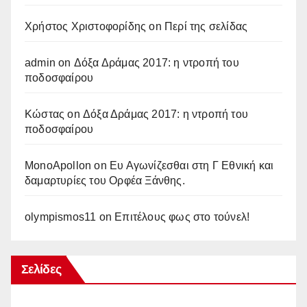
Χρήστος Χριστοφορίδης
on
Περί της σελίδας
admin
on
Δόξα Δράμας 2017: η ντροπή του
ποδοσφαίρου
Κώστας
on
Δόξα Δράμας 2017: η ντροπή του
ποδοσφαίρου
MonoApollon
on
Ευ Αγωνίζεσθαι στη Γ Εθνική και
δαμαρτυρίες του Ορφέα Ξάνθης.
olympismos11
on
Επιτέλους φως στο τούνελ!
Σελίδες