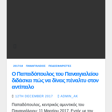
2017/18
ΠΑΝΑΙΓΙΆΛΕΙΟΣ
ΠΟΔΟΣΦΑΙΡΙΣΤΈΣ
Ο Παπαδόπουλος του Παναιγιαλείου
διδάσκει πώς να δίνεις πέναλτυ στον
αντίπαλο
12TH DECEMBER 2017
ADMIN_AK
Παπαδόπουλος, κεντρικός αμυντικός του
Παναιγιάλειου: 11 Μαρτίου 2017. Εντός με τον