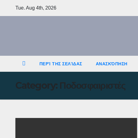
Skip
Tue. Aug 4th, 2026
to
content
ΠΕΡΊ ΤΗΣ ΣΕΛΊΔΑΣ
ΑΝΑΣΚΌΠΗΣΗ
Category:
Ποδοσφαιριστές