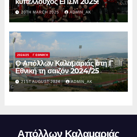
κυπελλούχος ΕΠΣΜ 2025!
20TH MARCH 2025
ADMIN_AK
2024/25
Γ ΕΘΝΙΚΉ
Ο Απόλλων Καλαμαριάς στη Γ
Εθνική τη σαιζόν 2024/25
21ST AUGUST 2024
ADMIN_AK
Απόλλων Καλαμαριάς