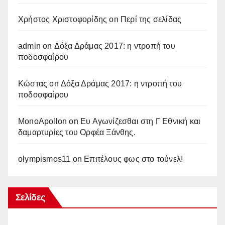
Χρήστος Χριστοφορίδης
on
Περί της σελίδας
admin
on
Δόξα Δράμας 2017: η ντροπή του
ποδοσφαίρου
Κώστας
on
Δόξα Δράμας 2017: η ντροπή του
ποδοσφαίρου
MonoApollon
on
Ευ Αγωνίζεσθαι στη Γ Εθνική και
δαμαρτυρίες του Ορφέα Ξάνθης.
olympismos11
on
Επιτέλους φως στο τούνελ!
Σελίδες