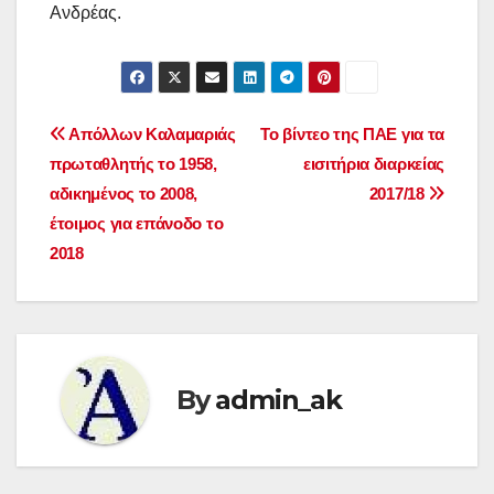
Ανδρέας.
Post
Απόλλων Καλαμαριάς
Το βίντεο της ΠΑΕ για τα
πρωταθλητής το 1958,
εισιτήρια διαρκείας
navigation
αδικημένος το 2008,
2017/18
έτοιμος για επάνοδο το
2018
By
admin_ak