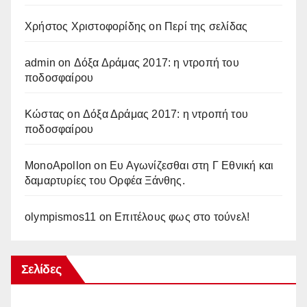
Χρήστος Χριστοφορίδης
on
Περί της σελίδας
admin
on
Δόξα Δράμας 2017: η ντροπή του
ποδοσφαίρου
Κώστας
on
Δόξα Δράμας 2017: η ντροπή του
ποδοσφαίρου
MonoApollon
on
Ευ Αγωνίζεσθαι στη Γ Εθνική και
δαμαρτυρίες του Ορφέα Ξάνθης.
olympismos11
on
Επιτέλους φως στο τούνελ!
Σελίδες