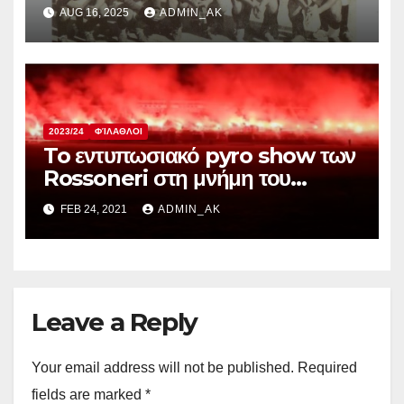
1950, 60 και 70
AUG 16, 2025
ADMIN_AK
2023/24
ΦΊΛΑΘΛΟΙ
To εντυπωσιακό pyro show των
Rossoneri στη μνήμη του
Κούτζο
FEB 24, 2021
ADMIN_AK
Leave a Reply
Your email address will not be published.
Required
fields are marked
*