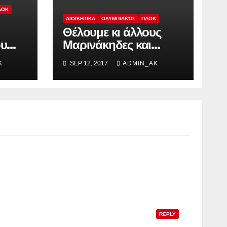
ΑΟΚ
ΔΙΟΙΚΗΤΙΚΆ
ΟΛΥΜΠΙΑΚΌΣ
ΠΑΟΚ
Θέλουμε κι άλλους
ου
Μαρινάκηδες και
ΠΑΟΚ
Σαββίδηδες
K
SEP 12, 2017
ADMIN_AK
υ
REPLY