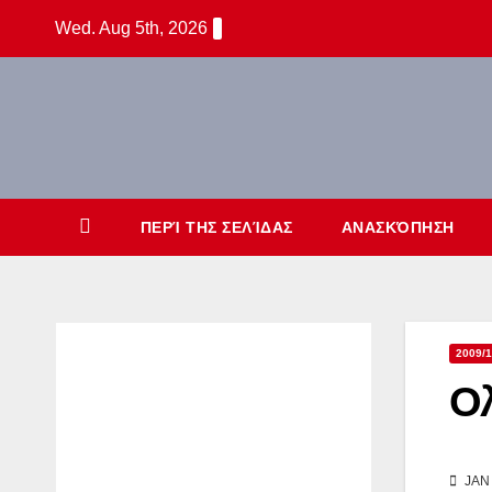
Skip
Wed. Aug 5th, 2026
to
content
ΠΕΡΊ ΤΗΣ ΣΕΛΊΔΑΣ
ΑΝΑΣΚΌΠΗΣΗ
2009/1
Ολ
JAN 