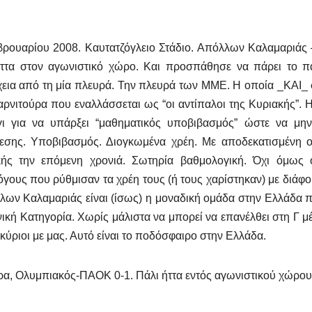
βρουαρίου 2008. Καυτατζόγλειο Στάδιο. Απόλλων Καλαμαριάς
ήττα στον αγωνιστικό χώρο. Και προσπάθησε να πάρει το παι
εια από τη μία πλευρά. Την πλευρά των ΜΜΕ. Η οποία _ΚΑΙ_ σ
αρνιτούρα που εναλλάσσεται ως “οι αντίπαλοι της Κυριακής”. Η
γι για να υπάρξει “μαθηματικός υποβιβασμός” ώστε να μη
εσης. Υποβιβασμός. Διογκωμένα χρέη. Με αποδεκατισμένη 
κής την επόμενη χρονιά. Σωτηρία βαθμολογική. Όχι όμως 
γους που ρύθμισαν τα χρέη τους (ή τους χαρίστηκαν) με διάφορ
ων Καλαμαριάς είναι (ίσως) η μοναδική ομάδα στην Ελλάδα π
ική Κατηγορία. Χωρίς μάλιστα να μπορεί να επανέλθει στη Γ μέσ
κύριοι με μας. Αυτό είναι το ποδόσφαιρο στην Ελλάδα.
α, Ολυμπιακός-ΠΑΟΚ 0-1. Πάλι ήττα εντός αγωνιστικού χώρου