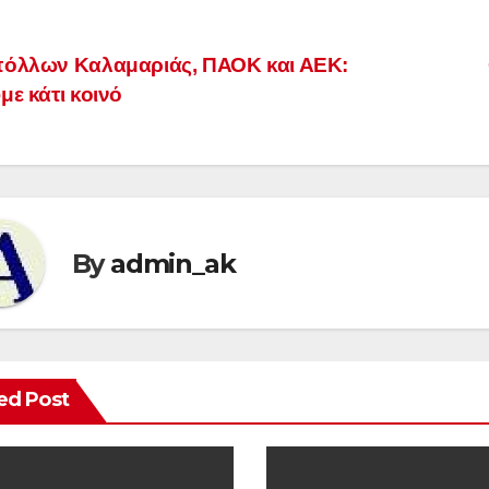
st
όλλων Καλαμαριάς, ΠΑΟΚ και ΑΕΚ:
με κάτι κοινό
vigation
By
admin_ak
ed Post