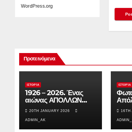
WordPress.org
Προτεινόμενα
ΙΣΤΟΡΊΑ
ΙΣΤΟΡΊΑ
1926 – 2026. Ένας
Φωτο
αιώνας ΑΠΟΛΛΩΝ
Από
ΚΑΛΑΜΑΡΙΑΣ
Καλα
20TH JANUARY 2026
16TH
δεκαε
ADMIN_AK
70
ADMIN