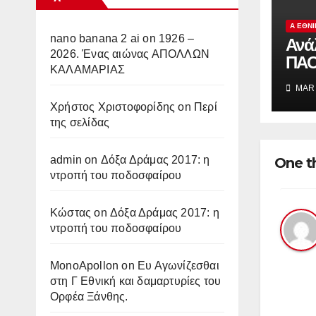
Α ΕΘΝ
nano banana 2 ai
on
1926 –
Ανά
2026. Ένας αιώνας ΑΠΟΛΛΩΝ
ΠΑΟ
ΚΑΛΑΜΑΡΙΑΣ
πρω
MAR 
τιμ
Χρήστος Χριστοφορίδης
on
Περί
της σελίδας
admin
on
Δόξα Δράμας 2017: η
One t
ντροπή του ποδοσφαίρου
Κώστας
on
Δόξα Δράμας 2017: η
ντροπή του ποδοσφαίρου
MonoApollon
on
Ευ Αγωνίζεσθαι
στη Γ Εθνική και δαμαρτυρίες του
Ορφέα Ξάνθης.