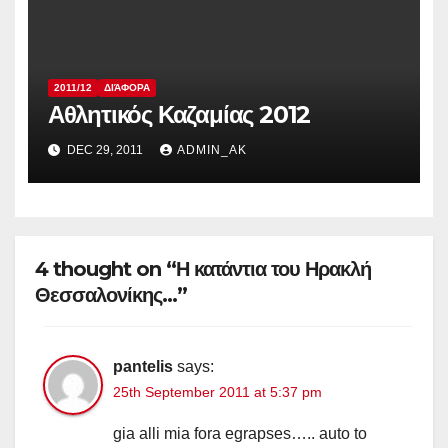
2011/12
ΔΙΆΦΟΡΑ
Αθλητικός Καζαμίας 2012
DEC 29, 2011
ADMIN_AK
4 thought on “Η κατάντια του Ηρακλή
Θεσσαλονίκης…”
pantelis
says:
25th September 2011 at 5:37 pm
gia alli mia fora egrapses….. auto to