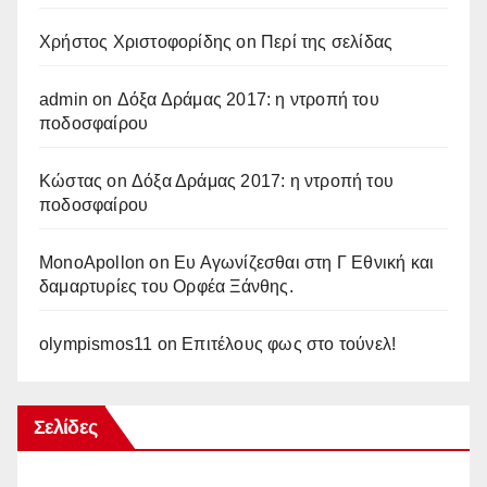
Χρήστος Χριστοφορίδης
on
Περί της σελίδας
admin
on
Δόξα Δράμας 2017: η ντροπή του
ποδοσφαίρου
Κώστας
on
Δόξα Δράμας 2017: η ντροπή του
ποδοσφαίρου
MonoApollon
on
Ευ Αγωνίζεσθαι στη Γ Εθνική και
δαμαρτυρίες του Ορφέα Ξάνθης.
olympismos11
on
Επιτέλους φως στο τούνελ!
Σελίδες