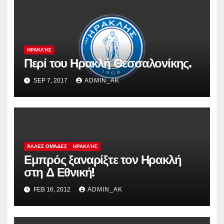
ΗΡΑΚΛΉΣ
Περί του Ηρακλή Θεσσαλονίκης.
SEP 7, 2017
ADMIN_AK
ΆΛΛΕΣ ΟΜΆΔΕΣ
ΗΡΑΚΛΉΣ
Εμπρός ξαναρίξτε τον Ηρακλή
στη Δ Εθνική!
FEB 16, 2012
ADMIN_AK