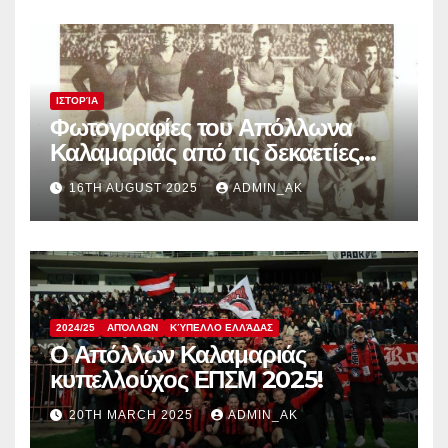
ΙΣΤΟΡΊΑ
Φωτογραφίες του Απόλλωνα
Καλαμαριάς από τις δεκαετίες
1950, 60 και 70
16TH AUGUST 2025
ADMIN_AK
2024/25
ΑΠΌΛΛΩΝ
ΚΎΠΕΛΛΟ ΕΛΛΆΔΑΣ
Ο Απόλλων Καλαμαριάς
κυπελλούχος ΕΠΣΜ 2025!
20TH MARCH 2025
ADMIN_AK