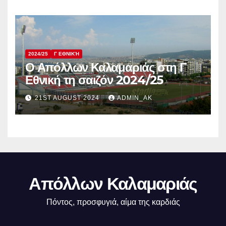
2024/25
Γ ΕΘΝΙΚΉ
Ο Απόλλων Καλαμαριάς στη Γ
Εθνική τη σαιζόν 2024/25
21ST AUGUST 2024
ADMIN_AK
Απόλλων Καλαμαριάς
Πόντος, προσφυγιά, αίμα της καρδιάς