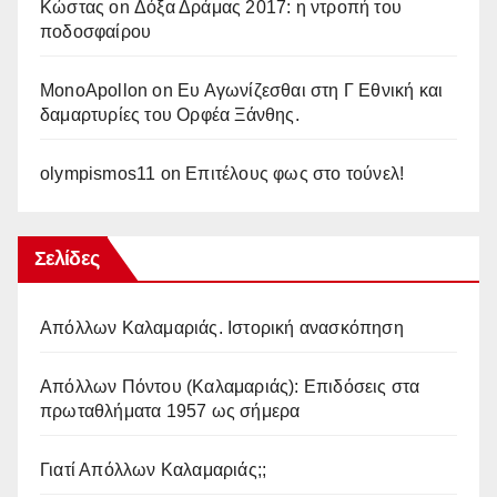
Κώστας
on
Δόξα Δράμας 2017: η ντροπή του
ποδοσφαίρου
MonoApollon
on
Ευ Αγωνίζεσθαι στη Γ Εθνική και
δαμαρτυρίες του Ορφέα Ξάνθης.
olympismos11
on
Επιτέλους φως στο τούνελ!
Σελίδες
Απόλλων Καλαμαριάς. Iστορική ανασκόπηση
Απόλλων Πόντου (Καλαμαριάς): Επιδόσεις στα
πρωταθλήματα 1957 ως σήμερα
Γιατί Απόλλων Καλαμαριάς;;