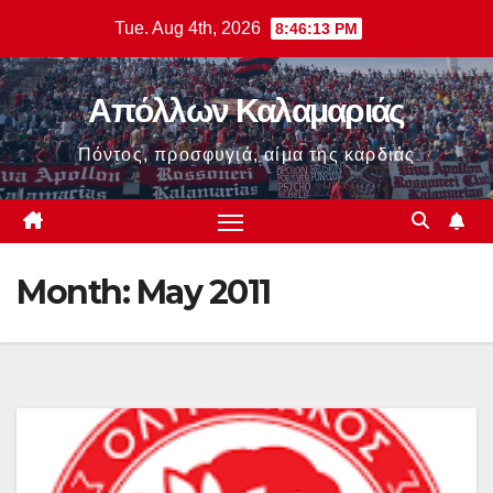
Skip
Tue. Aug 4th, 2026
8:46:13 PM
to
content
Απόλλων Καλαμαριάς
Πόντος, προσφυγιά, αίμα της καρδιάς
Month:
May 2011