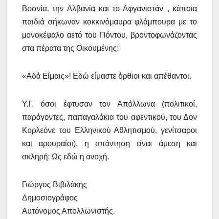
Βοσνία, την Αλβανία και το Αφγανιστάν , κάποια
παιδιά σήκωναν κοκκινόμαυρα φλάμπουρα με το
μονοκέφαλο αετό του Πόντου, βροντοφωνάζοντας
στα πέρατα της Οικουμένης:
«Αδά Είμαις»! Εδώ είμαστε όρθιοι και απέθαντοι.
Υ.Γ. όσοι έφτυσαν τον Απόλλωνα (πολιτικοί,
παράγοντες, παπαγαλάκια του αφεντικού, του Δον
Κορλεόνε του Ελληνικού Αθλητισμού, γενίτσαροι
και αρουραίοι), η απάντηση είναι άμεση και
σκληρή: Ως εδώ η ανοχή.
Γιώργος Βιβιλάκης
Δημοσιογράφος
Αυτόνομος Απολλωνιστής.