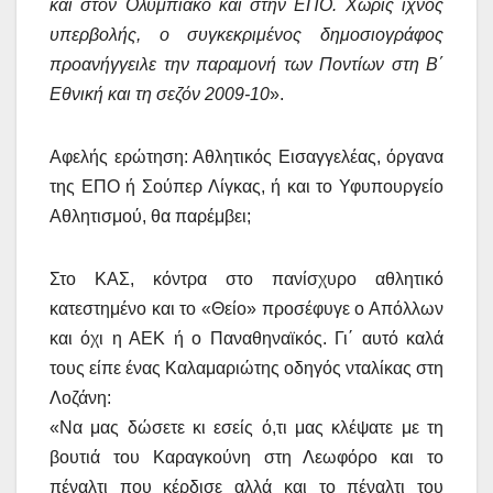
και στον Ολυμπιακό και στην ΕΠΟ. Χωρίς ίχνος
υπερβολής, ο συγκεκριμένος δημοσιογράφος
προανήγγειλε την παραμονή των Ποντίων στη Β΄
Εθνική και τη σεζόν 2009-10
».
Αφελής ερώτηση: Αθλητικός Εισαγγελέας, όργανα
της ΕΠΟ ή Σούπερ Λίγκας, ή και το Υφυπουργείο
Αθλητισμού, θα παρέμβει;
Στο ΚΑΣ, κόντρα στο πανίσχυρο αθλητικό
κατεστημένο και το «Θείο» προσέφυγε ο Απόλλων
και όχι η ΑΕΚ ή ο Παναθηναϊκός. Γι΄ αυτό καλά
τους είπε ένας Καλαμαριώτης οδηγός νταλίκας στη
Λοζάνη:
«Να μας δώσετε κι εσείς ό,τι μας κλέψατε με τη
βουτιά του Καραγκούνη στη Λεωφόρο και το
πέναλτι που κέρδισε αλλά και το πέναλτι του