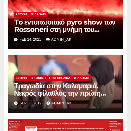
2023/24
ΦΊΛΑΘΛΟΙ
To εντυπωσιακό pyro show των
Rossoneri στη μνήμη του
Κούτζο
FEB 24, 2021
ADMIN_AK
2018/19
Β ΕΘΝΙΚΉ
ΕΞΩΓΗΠΕΔΙΚΆ
ΦΊΛΑΘΛΟΙ
Τραγωδία στην Καλαμαριά.
Νεκρός φίλαθλος την πρώτη
αγωνιστική. Βίντεο με το τρομερό
SEP 30, 2019
ADMIN_AK
στιγμυότυπο.