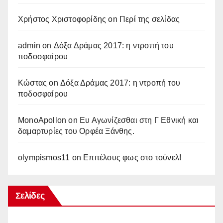
Χρήστος Χριστοφορίδης
on
Περί της σελίδας
admin
on
Δόξα Δράμας 2017: η ντροπή του
ποδοσφαίρου
Κώστας
on
Δόξα Δράμας 2017: η ντροπή του
ποδοσφαίρου
MonoApollon
on
Ευ Αγωνίζεσθαι στη Γ Εθνική και
δαμαρτυρίες του Ορφέα Ξάνθης.
olympismos11
on
Επιτέλους φως στο τούνελ!
Σελίδες