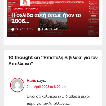
ΙΣΤΟΡΊΑ
ΦΊΛΑΘΛΟΙ
Η σελίδα αυτή όπως ήταν το
2006…
SEP 18, 2017
ADMIN_AK
10 thought on “Επιστολή Βιβιλάκη για τον
Απόλλωνα”
Haris
says:
24th April 2008 at 8:02 pm
Είναι ότι καλύτερο έχω διαβάσει μέχρι
τώρα για τον Απόλλωνα….